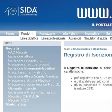
Home
Prodotti
Formazione
Info Patenti
Normativa
Serv
Linea didattica
Linea professionale
Accessori
Simulatori di guida
R
Menu
Registri
Tags:
SIDA Modulistica e Oggettistica
FAQ Registri
Registro di Iscrizion
Iscrizione allievi
Iscrizione recupero punti
Frequenza recupero punti
Iscrizione Insegnanti-Istruttori
Il
Registro di Iscrizione
al corso
caratteristiche:
Freq. Insegnanti-Istruttori
Iscrizione Allievi Scuola Nautica
può registrare fino a 175 ca
Frequenza Scuola Nautica
è utilizzabile per più corsi
Frequenza corso teorico Nau D1
dà la possibilità di speci
Giornale incarichi
istruttore (IST).
Iscrizione e Freq. - Tachigrafo
Registro C.F.P. ADR
Registri CQC
Modulistica