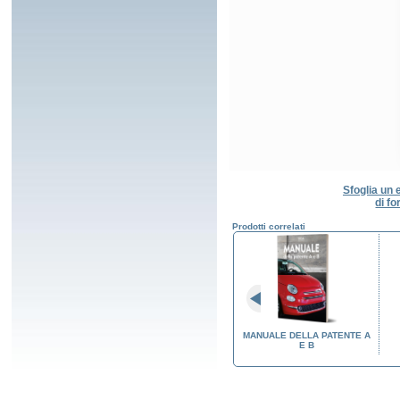
Sfoglia un 
di fo
Prodotti correlati
CRIZIONE
REGISTRO DI FREQUENZA
MANUALE DELLA PATENTE A
O PUNTI
PER IL RECUPERO PUNTI
E B