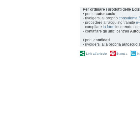
Per ordinare i prodotti delle Edi
• per le
autoscuole
- rivolgersi al proprio
consulente 
- procedere all'acquisto tramite
e
- compilare
la form
inserendo com
- contattare gli uffici centrali
AutoS
• per i
candidati
- rivolgersi alla propria autoscuol
Link all'articolo
Stampa
In